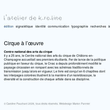
édition
signalétique
identité
communication
typographie
recherches
à
Cirque à l’œuvre
Centre national des arts du cirque
Il y a 25 ans, le Centre national des arts du cirque de Châlons-en-
Champagne accueillait ses premiers étudiants. Fer de lance de la politique
publique en faveur du cirque, le Cnac a depuis profondément modifié le
paysage circassien en rompant avec les schémas traditionnels de
transmission jusqu’alors en vigueur. Le livre est conçut en 6 chapitres dont
les interpages colorées illustrent à la manière d’un kaleïdoscope, la
diversité et la construction de chaque artiste dans sa discipline.
© Caroline Pauchant 2026, tous droits réservés. Webdesign
Marion Pannier